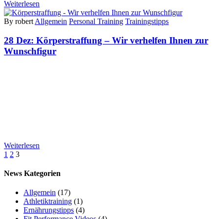
Weiterlesen
By robert
Allgemein
Personal Training
Trainingstipps
28 Dez:
Körperstraffung – Wir verhelfen Ihnen zur
Wunschfigur
Weiterlesen
1
2
3
News Kategorien
Allgemein
(17)
Athletiktraining
(1)
Ernährungstipps
(4)
Fit Performance Videos
(4)